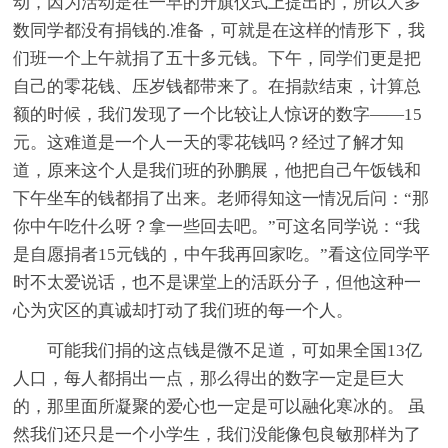
动，因为活动是在一早的升旗仪式上提出的，所以大多
数同学都没有捐钱的.准备，可就是在这样的情形下，我
们班一个上午就捐了五十多元钱。下午，同学们更是把
自己的零花钱、压岁钱都带来了。在捐款结束，计算总
额的时候，我们发现了一个比较让人惊讶的数字——15
元。这难道是一个人一天的零花钱吗？经过了解才知
道，原来这个人是我们班的孙鹏展，他把自己午饭钱和
下午坐车的钱都捐了出来。老师得知这一情况后问：“那
你中午吃什么呀？拿一些回去吧。”可这名同学说：“我
是自愿捐者15元钱的，中午我再回家吃。”看这位同学平
时不太爱说话，也不是课堂上的活跃分子，但他这种一
心为灾区的真诚却打动了我们班的每一个人。
可能我们捐的这点钱是微不足道，可如果全国13亿
人口，每人都捐出一点，那么得出的数字一定是巨大
的，那里面所凝聚的爱心也一定是可以融化寒冰的。 虽
然我们还只是一个小学生，我们没能像包良敏那样为了